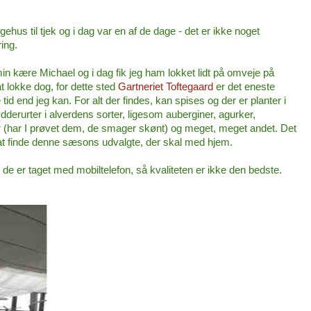
gehus til tjek og i dag var en af de dage - det er ikke
noget
ring.
 min kære Michael og i dag fik jeg ham lokket lidt på omveje på
t lokke dog, for dette sted
Gartneriet Toftegaard
e
r det eneste
tid end jeg kan. For alt
der findes, kan spises og der er planter i
dderurter i alverdens sorter, ligesom auberginer, agurker,
r (har I prøvet dem, de smager skønt) og meget, meget andet. Det
 at finde denne sæsons udvalgte, der skal med hjem.
der, de er taget med mobiltelefon, så kvaliteten er ikke den bedste.