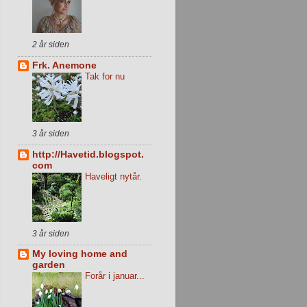
2 år siden
Frk. Anemone
Tak for nu
3 år siden
http://Havetid.blogspot.
com
Haveligt nytår.
3 år siden
My loving home and
garden
Forår i januar...