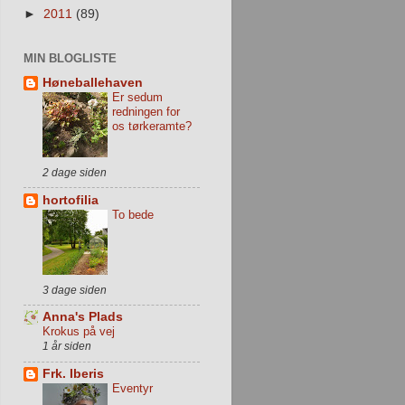
►
2011
(89)
MIN BLOGLISTE
Høneballehaven
Er sedum
redningen for
os tørkeramte?
2 dage siden
hortofilia
To bede
3 dage siden
Anna's Plads
Krokus på vej
1 år siden
Frk. Iberis
Eventyr