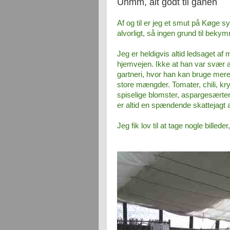
Uhmm, alt godt til ganen
Af og til er jeg et smut på Køge sy
alvorligt, så ingen grund til bekym
Jeg er heldigvis altid ledsaget af
hjemvejen. Ikke at han var svær a
gartneri, hvor han kan bruge mere 
store mængder. Tomater, chili, kry
spiselige blomster, aspargesærte
er altid en spændende skattejagt
Jeg fik lov til at tage nogle bille