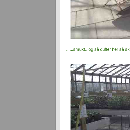
......smukt...og så dufter her så skø