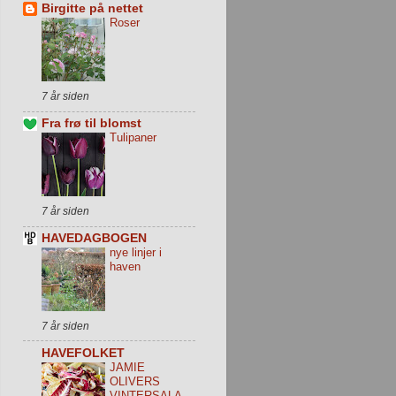
Birgitte på nettet
Roser
7 år siden
Fra frø til blomst
Tulipaner
7 år siden
HAVEDAGBOGEN
nye linjer i
haven
7 år siden
HAVEFOLKET
JAMIE
OLIVERS
VINTERSALA