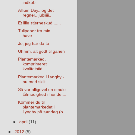
indkøb
Allium Day...og det
regner...jubiiiii..
Et lille stjerneskud.......
Tulipaner fra min
have.....
Jo, jeg har da to
Uhmm, alt godt til ganen
Plantemarked,
komprimeret
kvalitetstid
Plantemarked i Lyngby -
nu med skilt
Så var alligevel en smule
tålmodighed i hende....
Kommer du til
plantemarkedet i
Lyngby på søndag (o...
►
april
(11)
►
2012
(5)