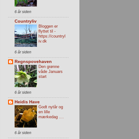
6 år siden
Countryliv
Bloggen er
flyttet til -
https://countryl
iv.dk
6 år siden
Regnspovehaven
Den grønne
våde Januars
start
6 år siden
Heidis Have
Godt nytår og
en lille
mærkedag ....
6 år siden