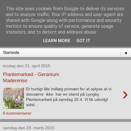
This site uses cookies from Google to deliver its services
and to analyze traffic. Your IP address and user-agent are
shared with Google along with performance and security
metrics to ensure quality of service, generate usage
statistics, and to detect and address abuse.
LEARN MORE
GOT IT
▼
tirsdag den 21. april 2015
Plantemarked - Geranium
Maderense
›
Et hurtigt lille indlæg primært for at oplyse at vi
desværre ikke har en stand på Lyngby
Plantemarked på søndag 26.4. Vi fik udsolgt
sidst...
8 kommentarer:
søndag den 29. marts 2015