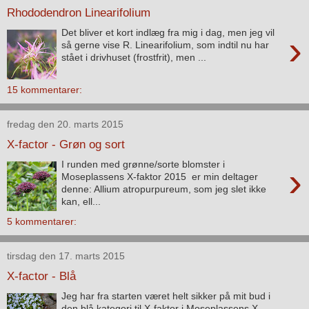
Rhododendron Linearifolium
Det bliver et kort indlæg fra mig i dag, men jeg vil
›
så gerne vise R. Linearifolium, som indtil nu har
stået i drivhuset (frostfrit), men ...
15 kommentarer:
fredag den 20. marts 2015
X-factor - Grøn og sort
I runden med grønne/sorte blomster i
›
Moseplassens X-faktor 2015 er min deltager
denne: Allium atropurpureum, som jeg slet ikke
kan, ell...
5 kommentarer:
tirsdag den 17. marts 2015
X-factor - Blå
Jeg har fra starten været helt sikker på mit bud i
den blå kategori til X-faktor i Moseplassens X-