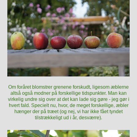
Om foråret blomstrer grenene forskudt, ligesom æblerne
altså også modner på forskellige tidspunkter. Man kan
virkelig undre sig over at det kan lade sig gøre - jeg gør i
hvert fald. Specielt nu, hvor, de meget forskellige, æbler
hænger der på træet
(og nej, vi har ikke fået tyndet
tilstrækkeligt ud i år, desværre).