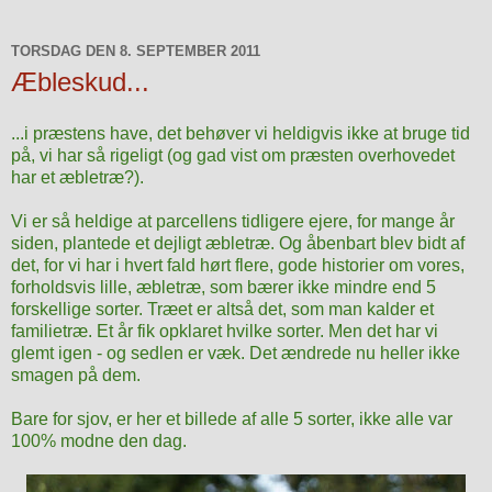
TORSDAG DEN 8. SEPTEMBER 2011
Æbleskud...
...i præstens have, det behøver vi heldigvis ikke at bruge tid
på, vi har så rigeligt (og gad vist om præsten overhovedet
har et æbletræ?).
Vi er så heldige at parcellens tidligere ejere, for mange år
siden, plantede et dejligt æbletræ. Og åbenbart blev bidt af
det, for vi har i hvert fald hørt flere, gode historier om vores,
forholdsvis lille, æbletræ, som bærer ikke mindre end 5
forskellige sorter. Træet er altså det, som man kalder et
familietræ. Et år fik opklaret hvilke sorter. Men det har vi
glemt igen - og sedlen er væk. Det ændrede nu heller ikke
smagen på dem.
Bare for sjov, er her et billede af alle 5 sorter, ikke alle var
100% modne den dag.