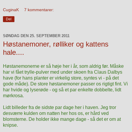
CuginaK
7 kommentarer:
Del
SØNDAG DEN 25. SEPTEMBER 2011
Høstanemoner, rølliker og kattens
hale....
Høstanemonerne er så høje her i år, som aldrig før. Måske
har vi fået trylle-pulver med under skoen fra Claus Dalbys
have (for hans planter er virkelig store, syntes vi - på det
gode måde). De store høstanemoner
passer os rigtigt fint. Vi
har hvide og lyserøde - og så et par enkelte dobbelte, lidt
mørkrosa.
Lidt billeder fra de sidste par dage her i haven. Jeg tror
desværre kulden om natten her hos os, er hård ved
blomsterne. De holder ikke mange dage - så det er om at
knipse.