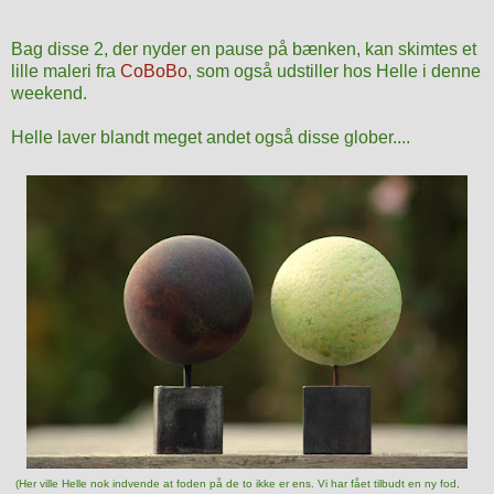
Bag disse 2, der nyder en pause på bænken, kan skimtes et
lille maleri fra
CoBoBo
, som også udstiller hos Helle i denne
weekend.
Helle laver blandt meget andet også disse glober....
(Her ville Helle nok indvende at foden på de to ikke er ens. Vi har fået tilbudt en ny fod,