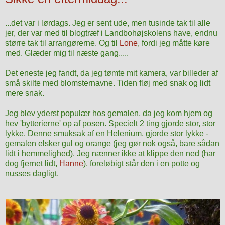
...det var i lørdags. Jeg er sent ude, men tusinde tak til alle
jer, der var med til blogtræf i Landbohøjskolens have, endnu
større tak til arrangørerne. Og til
Lone
, fordi jeg måtte køre
med. Glæder mig til næste gang.....
Det eneste jeg fandt, da jeg tømte mit kamera, var billeder af
små skilte med blomsternavne. Tiden fløj med snak og lidt
mere snak.
Jeg blev yderst populær hos gemalen, da jeg kom hjem og
hev 'bytterierne' op af posen. Specielt 2 ting gjorde stor, stor
lykke. Denne smuksak af en Helenium, gjorde stor lykke -
gemalen elsker gul og orange (jeg gør nok også, bare sådan
lidt i hemmelighed). Jeg nænner ikke at klippe den ned (har
dog fjernet lidt,
Hanne
), foreløbigt står den i en potte og
nusses dagligt.