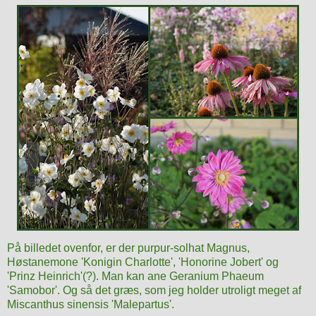
På billedet ovenfor, er der purpur-solhat Magnus,
Høstanemone 'Konigin Charlotte', 'Honorine Jobert' og
'Prinz Heinrich'(?). Man kan ane Geranium Phaeum
'Samobor'. Og så det græs, som jeg holder utroligt meget af
Miscanthus sinensis 'Malepartus'.