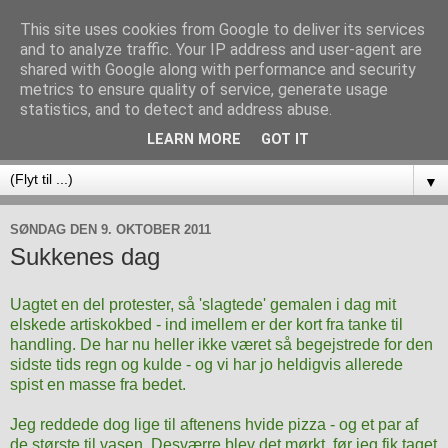
This site uses cookies from Google to deliver its services
and to analyze traffic. Your IP address and user-agent are
shared with Google along with performance and security
metrics to ensure quality of service, generate usage
statistics, and to detect and address abuse.
LEARN MORE
GOT IT
▼
SØNDAG DEN 9. OKTOBER 2011
Sukkenes dag
Uagtet en del protester, så 'slagtede' gemalen i dag mit
elskede artiskokbed - ind imellem er der kort fra tanke til
handling. De har nu heller ikke været så begejstrede for den
sidste tids regn og kulde - og vi har jo heldigvis allerede
spist en masse fra bedet.
Jeg reddede dog lige til aftenens hvide pizza - og et par af
de største til vasen. Desværre blev det mørkt, før jeg fik taget