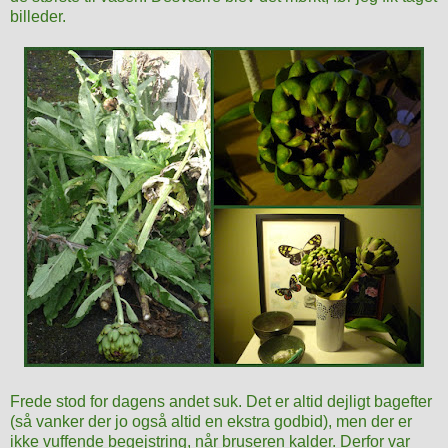
billeder.
Frede stod for dagens andet suk. Det er altid dejligt bagefter
(så vanker der jo også altid en ekstra godbid), men der er
ikke vuffende begejstring, når bruseren kalder. Derfor var