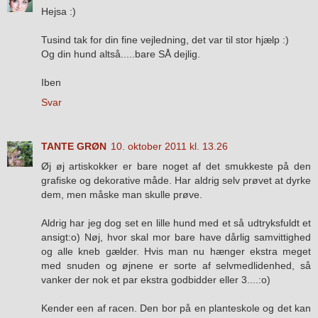
Hejsa :)
Tusind tak for din fine vejledning, det var til stor hjælp :)
Og din hund altså.....bare SÅ dejlig.
Iben
Svar
TANTE GRØN
10. oktober 2011 kl. 13.26
Øj øj artiskokker er bare noget af det smukkeste på den
grafiske og dekorative måde. Har aldrig selv prøvet at dyrke
dem, men måske man skulle prøve.
Aldrig har jeg dog set en lille hund med et så udtryksfuldt et
ansigt:o) Nøj, hvor skal mor bare have dårlig samvittighed
og alle kneb gælder. Hvis man nu hænger ekstra meget
med snuden og øjnene er sorte af selvmedlidenhed, så
vanker der nok et par ekstra godbidder eller 3....:o)
Kender een af racen. Den bor på en planteskole og det kan