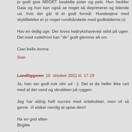
jo godt give MEGET beskidte poter og pels. Hun hedder
Gaia og hun kan også se noget så deprimeret og lidende
ud, hvis det går til et godt formål. Hundeejere med
skyldfølelse er jo noget rundhåndede med godbidderne:o)
Hav en dejlig uge. Der loves højtrykshavevejr sidst på ugen.
Det med nattefrost kan "de" godt glemme alt om.
Ciao bella donna
Svar
Landliggeren
10. oktober 2011 kl. 17.29
Ja, han ser godt nok olm ud :-). Det er da heller ikke rart
med al det vand og skrubben på ryggen.
Jeg har aldrig haft succes med artiskokker, men vil så
gerne. Vi elsker nemlig at spise dem!
Ha´en god aften
Birgitte