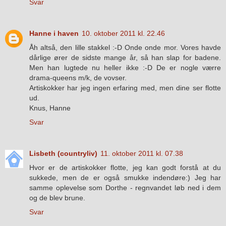
Svar
Hanne i haven
10. oktober 2011 kl. 22.46
Åh altså, den lille stakkel :-D Onde onde mor. Vores havde
dårlige ører de sidste mange år, så han slap for badene.
Men han lugtede nu heller ikke :-D De er nogle værre
drama-queens m/k, de vovser.
Artiskokker har jeg ingen erfaring med, men dine ser flotte
ud.
Knus, Hanne
Svar
Lisbeth (countryliv)
11. oktober 2011 kl. 07.38
Hvor er de artiskokker flotte, jeg kan godt forstå at du
sukkede, men de er også smukke indendøre:) Jeg har
samme oplevelse som Dorthe - regnvandet løb ned i dem
og de blev brune.
Svar