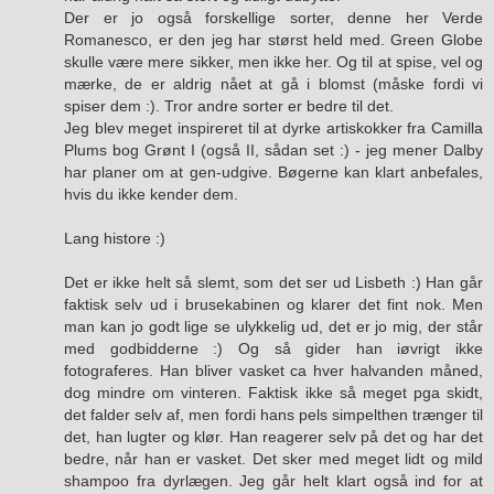
Der er jo også forskellige sorter, denne her Verde
Romanesco, er den jeg har størst held med. Green Globe
skulle være mere sikker, men ikke her. Og til at spise, vel og
mærke, de er aldrig nået at gå i blomst (måske fordi vi
spiser dem :). Tror andre sorter er bedre til det.
Jeg blev meget inspireret til at dyrke artiskokker fra Camilla
Plums bog Grønt I (også II, sådan set :) - jeg mener Dalby
har planer om at gen-udgive. Bøgerne kan klart anbefales,
hvis du ikke kender dem.
Lang histore :)
Det er ikke helt så slemt, som det ser ud Lisbeth :) Han går
faktisk selv ud i brusekabinen og klarer det fint nok. Men
man kan jo godt lige se ulykkelig ud, det er jo mig, der står
med godbidderne :) Og så gider han iøvrigt ikke
fotograferes. Han bliver vasket ca hver halvanden måned,
dog mindre om vinteren. Faktisk ikke så meget pga skidt,
det falder selv af, men fordi hans pels simpelthen trænger til
det, han lugter og klør. Han reagerer selv på det og har det
bedre, når han er vasket. Det sker med meget lidt og mild
shampoo fra dyrlægen. Jeg går helt klart også ind for at