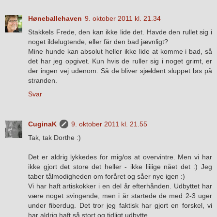
Høneballehaven
9. oktober 2011 kl. 21.34
Stakkels Frede, den kan ikke lide det. Havde den rullet sig i
noget ildelugtende, eller får den bad jævnligt?
Mine hunde kan absolut heller ikke lide at komme i bad, så
det har jeg opgivet. Kun hvis de ruller sig i noget grimt, er
der ingen vej udenom. Så de bliver sjældent sluppet løs på
stranden.
Svar
CuginaK
9. oktober 2011 kl. 21.55
Tak, tak Dorthe :)
Det er aldrig lykkedes for mig/os at overvintre. Men vi har
ikke gjort det store det heller - ikke liiiige nået det :) Jeg
taber tålmodigheden om foråret og såer nye igen :)
Vi har haft artiskokker i en del år efterhånden. Udbyttet har
være noget svingende, men i år startede de med 2-3 uger
under fiberdug. Det tror jeg faktisk har gjort en forskel, vi
har aldrig haft så stort og tidligt udbytte.