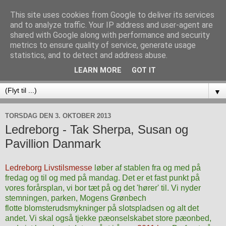
This site uses cookies from Google to deliver its services
and to analyze traffic. Your IP address and user-agent are
shared with Google along with performance and security
metrics to ensure quality of service, generate usage
statistics, and to detect and address abuse.
LEARN MORE
GOT IT
▼
TORSDAG DEN 3. OKTOBER 2013
Ledreborg - Tak Sherpa, Susan og
Pavillion Danmark
Ledreborg Livstilsmesse
løber af stablen fra og med på
fredag og til og med på mandag. Det er et fast punkt på
vores forårsplan, vi bor tæt på og det 'hører' til. Vi nyder
stemningen, parken, Mogens Grønbech
flotte
blomsterudsmykninger på slotspladsen og alt det
andet. Vi skal også tjekke pæonselskabet store pæonbed,