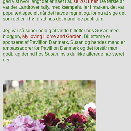
gad vist hvor langt det er nået i år,
se 2011 her
. De første år
var der Landrover rally, med kæmpehuller i marken, det var
populært specielt når det havde regnet og, for nu at sige det
som det er, i høj grad hos det mandlige publikum.
Jeg var så super heldig at vinde billetter hos Susan med
bloggen,
My loving Home and Garden
. Billetterne er
sponseret af Pavillion Danmark, Susan og hendes mand er
ambassadører for Pavillion Danmark og det forstår man
godt, kig derind hos Susan, hvis du ikke allerede har været
der