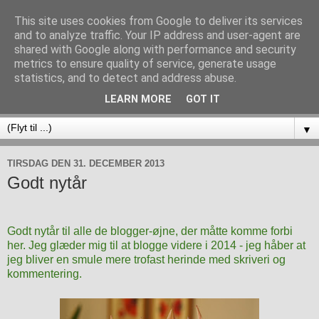
This site uses cookies from Google to deliver its services
and to analyze traffic. Your IP address and user-agent are
shared with Google along with performance and security
metrics to ensure quality of service, generate usage
statistics, and to detect and address abuse.
LEARN MORE
GOT IT
▼
TIRSDAG DEN 31. DECEMBER 2013
Godt nytår
Godt nytår til alle de blogger-øjne, der måtte komme forbi
her. Jeg glæder mig til at blogge videre i 2014 - jeg håber at
jeg bliver en smule mere trofast herinde med skriveri og
kommentering.